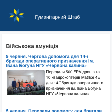
Гуманітарний Штаб
Військова амуніція
9 червня. Чергова допомога для 14-ї
бригади оперативного призначення ім.
Івана Богуна НГУ «Червона калина»
Передали 500 FPV-дронів та
10 квадрокоптерів Matrice 4E
для 14-ї бригади оперативного
призначення ім. Івана Богуна
НГУ «Червона калина».
5 червня. Передали допомогу для бригади