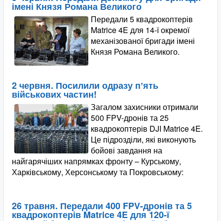
імені Князя Романа Великого
Передали 5 квадрокоптерів
Matrice 4E для 14-ї окремої
механізованої бригади імені
Князя Романа Великого.
2 червня. Посилили одразу пʼять
військових частин!
Загалом захисники отримали
500 FPV-дронів та 25
квадрокоптерів DJI Matrice 4E.
Це підрозділи, які виконують
бойові завдання на
найгарячіших напрямках фронту – Курському,
Харківському, Херсонському та Покровському:
26 травня. Передали 400 FPV-дронів та 5
квадрокоптерів Matrice 4E для 120-ї