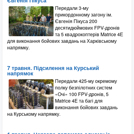
Євгенія Пікуса
Передали 3-му
прикордонному загону ім.
Євгенія Пікуса 200
десятидюймових FPV-дронів
та 5 квадрокоптерів Matrice 4Е
для виконання бойових завдань на Харківському
напрямку.
7 травня. Підсилення на Курський
напрямок
Передали 425-му окремому
полку безпілотних систем
«Очі» 100 FPV-дронів, 5
Matrice 4E та багі для
виконання бойових завдань
на Курському напрямку.