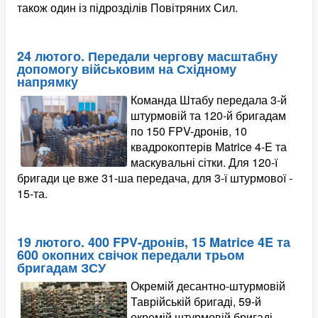
також один із підрозділів Повітряних Сил.
24 лютого. Передали чергову масштабну
допомогу військовим на Східному
напрямку
Команда Штабу передала 3-й
штурмовій та 120-й бригадам
по 150 FPV-дронів, 10
квадрокоптерів Matrice 4-E та
маскувальні сітки. Для 120-ї
бригади це вже 31-ша передача, для 3-ї штурмової -
15-та.
19 лютого. 400 FPV-дронів, 15 Matrice 4E та
600 окопних свічок передали трьом
бригадам ЗСУ
Окремій десантно-штурмовій
Таврійській бригаді, 59-й
окремій штурмовій бригаді