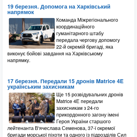
19 березня. Допомога на Харківський
напрямок
Команда Міжрегіонального
координаційного
гуманітарного штабу
передала чергову допомогу
22-й окремій бригаді, яка
виконує бойові завдання на Харківському
напрямку.
17 березня. Передали 15 дронів Matrice 4E
українським захисникам
Ще 15 розвідувальних дронів
Matrice 4Е передали
захисникам з 24-го
прикордонного загону імені
Героя України старшого
лейтенанта В'ячеслава Семенова, 37-ї окремої
бригади морської піхоти та одного із підрозділів Сил