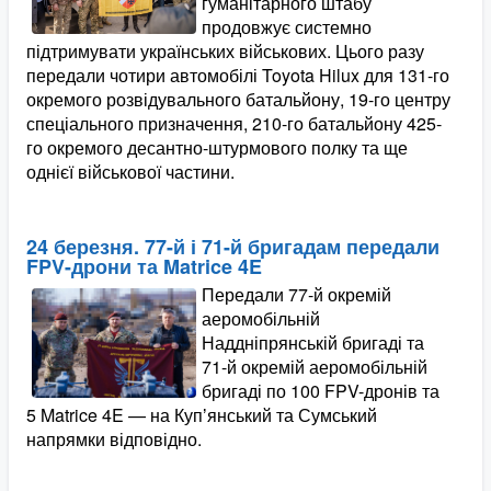
гуманітарного штабу
продовжує системно
підтримувати українських військових. Цього разу
передали чотири автомобілі Toyota Hilux для 131-го
окремого розвідувального батальйону, 19-го центру
спеціального призначення, 210-го батальйону 425-
го окремого десантно-штурмового полку та ще
однієї військової частини.
24 березня. 77-й і 71-й бригадам передали
FPV-дрони та Matrice 4E
Передали 77-й окремій
аеромобільній
Наддніпрянській бригаді та
71-й окремій аеромобільній
бригаді по 100 FPV-дронів та
5 Matrice 4E — на Купʼянський та Сумський
напрямки відповідно.