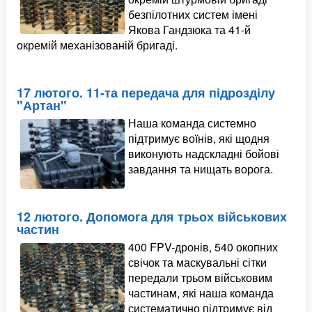
безпілотних систем імені
Якова Гандзюка та 41-й
окремій механізованій бригаді.
17 лютого. 11-та передача для підрозділу
"Артан"
Наша команда системно
підтримує воїнів, які щодня
виконують надскладні бойові
завдання та нищать ворога.
12 лютого. Допомога для трьох військових
частин
400 FPV-дронів, 540 окопних
свічок та маскувальні сітки
передали трьом військовим
частинам, які наша команда
систематично підтримує від