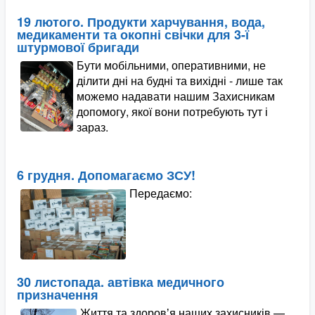
19 лютого. Продукти харчування, вода,
медикаменти та окопні свічки для 3-ї
штурмової бригади
Бути мобільними, оперативними, не
ділити дні на будні та вихідні - лише так
можемо надавати нашим Захисникам
допомогу, якої вони потребують тут і
зараз.
6 грудня. Допомагаємо ЗСУ!
Передаємо:
30 листопада. автівка медичного
призначення
Життя та здоровʼя наших захисників —