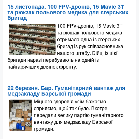
15 листопада. 100 FPV-дронів, 15 Mavic 3Т
та рюкзак польового медика для єгерських
бригад
100 FPV-дронів, 15 Mavic 3Т
та рюкзак польового медика
отримала одна із єгерських
бригад із рук співзасновника
нашого штабу. Бійці із цієї
бригади наразі перебувають на одній із
найгарячіших ділянок фронту.
22 березня. Бар. Гуманітарний вантаж для
медзакладу Барської громади
Міцного здоровʼя усім бажаємо і
сприяємо, щоб так було. Вкотре
передали велику партію гуманітарного
вантажу для медзакладу Барської
громади.