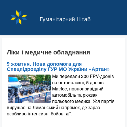
Гуманітарний Штаб
Ліки і медичне обладнання
9 жовтня. Нова допомога для
Спецпідрозділу ГУР МО України «Артан»
Ми передали 200 FPV-дронів
на оптоволокні, 5 дронів
Matrice, повнопривідний
автомобіль та рюкзак
польового медика. Уся партія
вирушає на Лиманський напрямок, де зараз
особливо інтенсивні бойові дії.