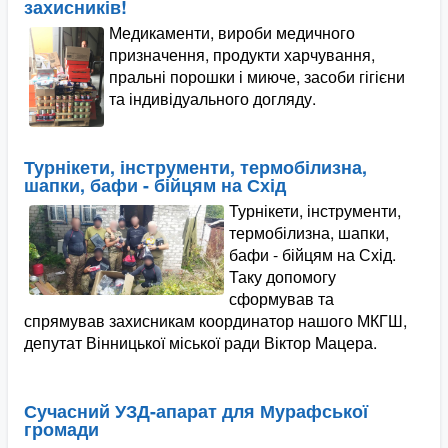
захисників!
Медикаменти, вироби медичного
призначення, продукти харчування,
пральні порошки і миюче, засоби гігієни
та індивідуального догляду.
Турнікети, інструменти, термобілизна,
шапки, бафи - бійцям на Схід
Турнікети, інструменти,
термобілизна, шапки,
бафи - бійцям на Схід.
Таку допомогу
сформував та
спрямував захисникам координатор нашого МКГШ,
депутат Вінницької міської ради Віктор Мацера.
Сучасний УЗД-апарат для Мурафської
громади