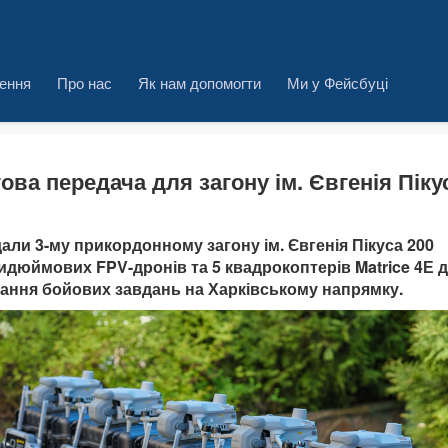
ення
Про нас
Як нам допомогти
Ми у Фейсбуці
ова передача для загону ім. Євгенія Піку
али 3-му прикордонному загону ім. Євгенія Пікуса 200
идюймових FPV-дронів та 5 квадрокоптерів Matrice 4Е 
ання бойових завдань на Харківському напрямку.