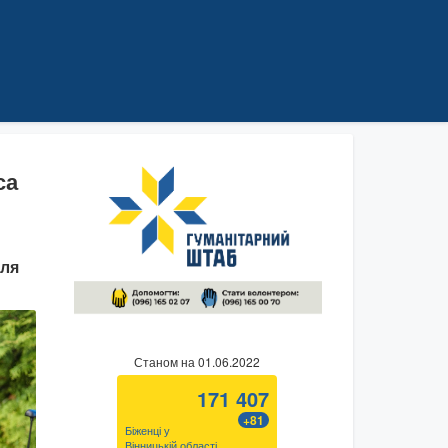
са
для
Станом на 01.06.2022
171 407
+81
Біженці у
Вінницькій області