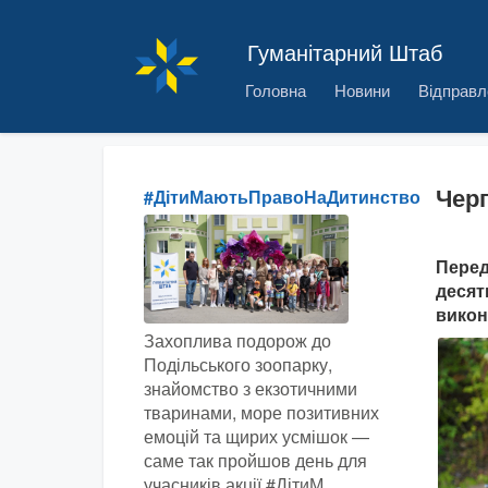
Гуманітарний Штаб
Головна
Новини
Відправл
Черг
#ДітиМаютьПравоНаДитинство
Перед
десят
викон
Захоплива подорож до
Подільського зоопарку,
знайомство з екзотичними
тваринами, море позитивних
емоцій та щирих усмішок —
саме так пройшов день для
учасників акції #ДітиМ...