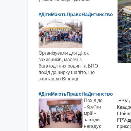
#ДітиМаютьПравоНаДитинство
Організували для діток
захисників, малечі з
багатодітних родин та ВПО
похід до цирку шапіто, що
завітав до Вінниці.
#ДітиМаютьПравоНаДитинство
Похід до
-FPV-д
«Країни
Квадр
мрій»
Щойно 
завжди
FPV-др
нагадує
прикор