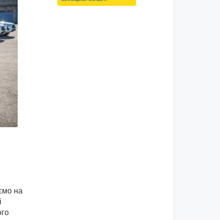
ємо на
і
ого