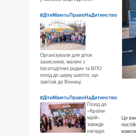
#ДітиМаютьПравоНаДитинство
Організували для діток
захисників, малечі з
багатодітних родин та ВПО
похід до цирку шапіто, що
завітав до Вінниці.
#ДітиМаютьПравоНаДитинство
Похід до
«Країни
мрій»
Це вже
завжди
постій
нагадує
компле