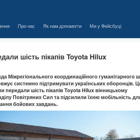
ення
Про нас
Як нам допомогти
Ми у Фейсбуці
дали шість пікапів Toyota Hilux
да Міжрегіонального координаційного гуманітарного 
вжує системно підтримувати українських оборонців. Ц
ми передали шість пікапів Toyota Hilux вінницькому
зділу Повітряних Сил та підсилили їхню мобільність дл
ання бойових завдань.