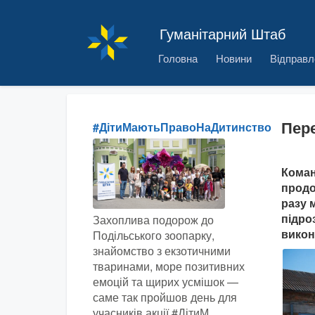
Гуманітарний Штаб
Головна
Новини
Відправл
Пере
#ДітиМаютьПравоНаДитинство
Коман
продо
разу 
підро
Захоплива подорож до
викон
Подільського зоопарку,
знайомство з екзотичними
тваринами, море позитивних
емоцій та щирих усмішок —
саме так пройшов день для
учасників акції #ДітиМ...