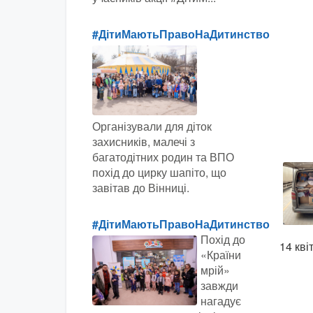
#ДітиМаютьПравоНаДитинство
Організували для діток
захисників, малечі з
багатодітних родин та ВПО
похід до цирку шапіто, що
завітав до Вінниці.
#ДітиМаютьПравоНаДитинство
Похід до
14 кві
«Країни
мрій»
завжди
нагадує