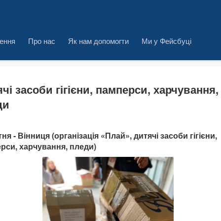
ення
Про нас
Як нам допомогти
Ми у Фейсбуці
чі засоби гігієни, памперси, харчування,
ди
тня - Вінниця (організація «Плай», дитячі засоби гігієни,
рси, харчування, пледи)