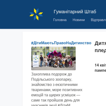
Гуманітарний Штаб
Головна
Новини
Відправл
Дитя
#ДітиМаютьПравоНаДитинство
пле
14 кві
пампе
Захоплива подорож до
Подільського зоопарку,
знайомство з екзотичними
тваринами, море позитивних
емоцій та щирих усмішок —
саме так пройшов день для
учасників акції #ДітиМ...